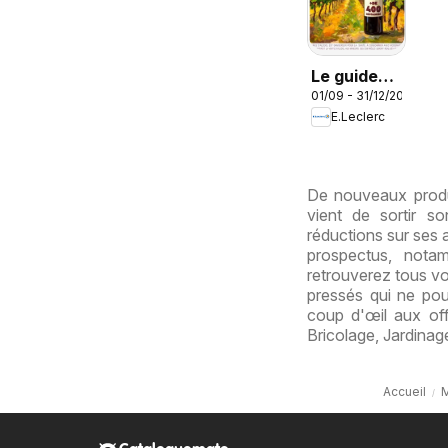
Le guide
01/09 - 31/12/2026
des vins
E.Leclerc
De nouveaux produi
vient de sortir s
réductions sur ses 
prospectus, nota
retrouverez tous vo
pressés qui ne pour
coup d'œil aux off
Bricolage, Jardinag
Accueil
M