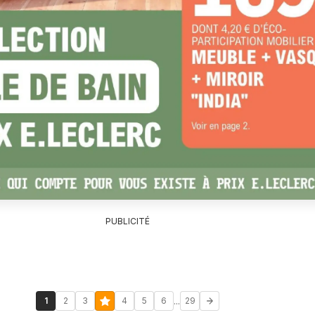
PUBLICITÉ
...
1
2
3
4
5
6
29