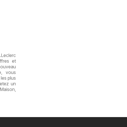
.Leclerc
fres et
 nouveau
e, vous
les plus
jetez un
 Maison,