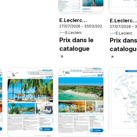
E.Leclerc
E.Leclerc
27/07/2026 - 31/03/2027
27/07/2026 - 
Voyages AH
Voyages A
E.Leclerc
E.Leclerc
2026/2027
2026/2027
Prix dans le
Prix dans
catalogue
catalogu