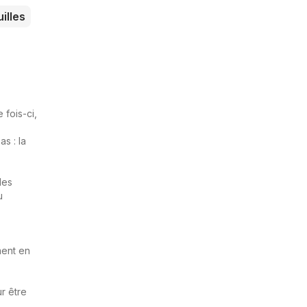
illes
 fois-ci,
s : la
des
u
ment en
r être