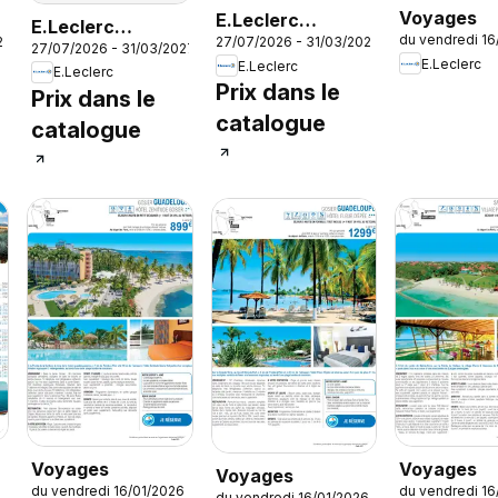
Voyages
E.Leclerc
E.Leclerc
du vendredi 16
27
27/07/2026 - 31/03/2027
Voyages AH
27/07/2026 - 31/03/2027
Voyages AH
E.Leclerc
E.Leclerc
2026/2027
E.Leclerc
2026/2027
Prix dans le
Prix dans le
catalogue
catalogue
Voyages
Voyages
Voyages
6
du vendredi 16/01/2026
du vendredi 16
du vendredi 16/01/2026