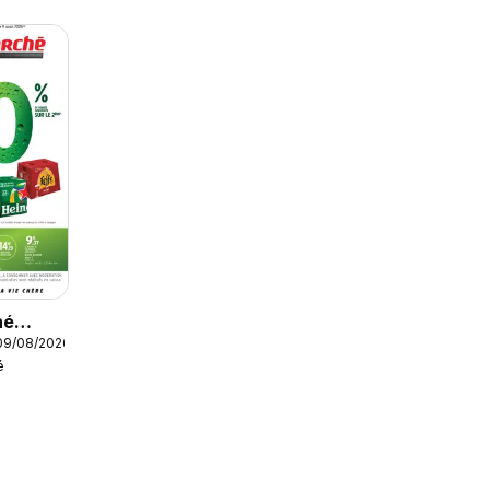
hé
09/08/2026
é