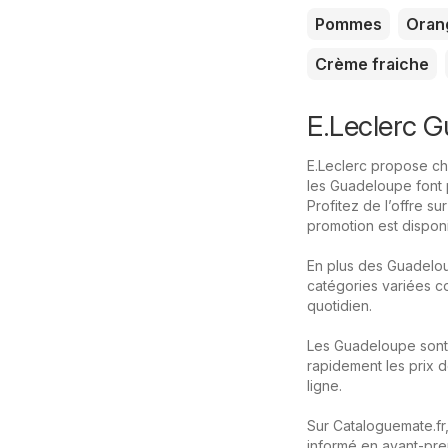
Pommes
Oran
Crème fraiche
E.Leclerc 
E.Leclerc propose cha
les Guadeloupe font 
Profitez de l’offre s
promotion est disponi
En plus des Guadelo
catégories variées co
quotidien.
Les Guadeloupe sont
rapidement les prix d
ligne.
Sur Cataloguemate.fr,
informé en avant-prem