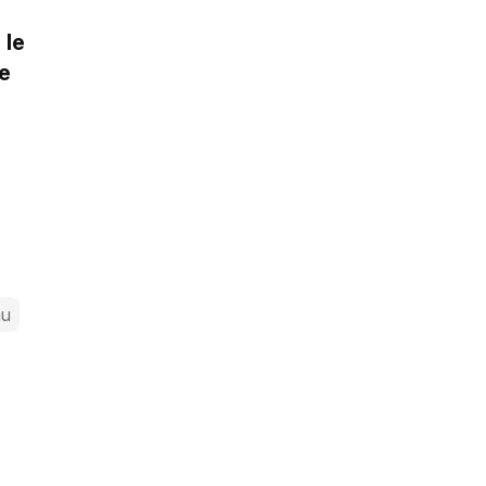
 le
e
au