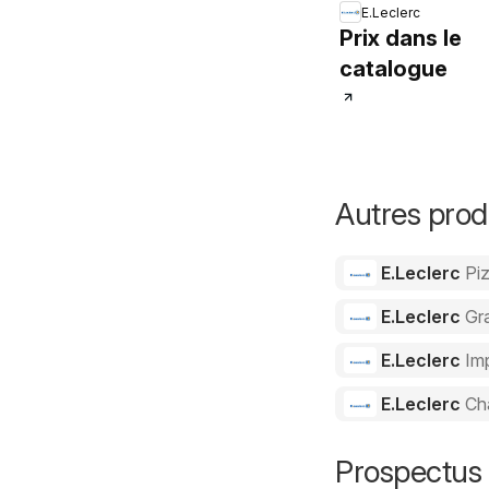
E.Leclerc
Prix dans le
catalogue
Autres prod
E.Leclerc
Pi
E.Leclerc
Gra
E.Leclerc
Im
E.Leclerc
Ch
Prospectus 