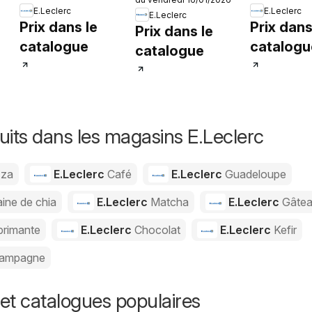
E.Leclerc
E.Leclerc
E.Leclerc
Prix dans le
Prix dans
Prix dans le
catalogue
catalogu
catalogue
uits dans les magasins E.Leclerc
zza
E.Leclerc
Café
E.Leclerc
Guadeloupe
ine de chia
E.Leclerc
Matcha
E.Leclerc
Gâte
primante
E.Leclerc
Chocolat
E.Leclerc
Kefir
ampagne
et catalogues populaires