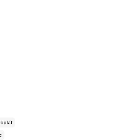
colat
c