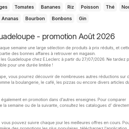
ges
Tomates
Bananes
Riz
Poisson
Thé
Nou
Ananas
Bourbon
Bonbons
Gin
Guadeloupe - promotion Août 2026
que semaine une large sélection de produits à prix réduits, et cette
partie des bonnes affaires à retrouver en magasin.
ur les Guadeloupe chez E.Leclerc à partir du 27/07/2026. Ne tardez pa
ble pour une durée limitée !
upe, vous pourrez découvrir de nombreuses autres réductions sur 
mme la boulangerie, le café, les pizzas ou encore divers articles d
 également en promotion dans d’autres enseignes. Pour comparer
e la semaine ou de la suivante, consultez les catalogues d’ directe
 vous pouvez suivre chaque jour les meilleures offres en cours. Pou
ière des promotions les plus populaires, téléchargez l’application