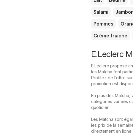
Lait
Beurre
Salami
Jambo
Pommes
Oran
Crème fraiche
E.Leclerc M
E.Leclerc propose cha
les Matcha font parti
Profitez de l’offre s
promotion est disponi
En plus des Matcha, 
catégories variées co
quotidien.
Les Matcha sont éga
les prix de la semain
directement en ligne.