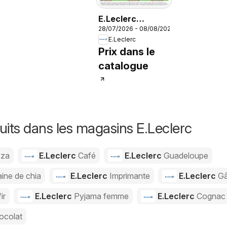
E.Leclerc
28/07/2026 - 08/08/2026
catalogue
E.Leclerc
Prix dans le
catalogue
uits dans les magasins E.Leclerc
zza
E.Leclerc
Café
E.Leclerc
Guadeloupe
ine de chia
E.Leclerc
Imprimante
E.Leclerc
G
ir
E.Leclerc
Pyjama femme
E.Leclerc
Cognac
ocolat