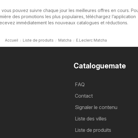
 vous pouvez suivre chaque jour les meilleures offres en cours. Pou
ière des promotions les plus populaires, téléchargez l’application
recevez immédiatement les nouveaux catalogues et réductions.
Accueil
Liste de produits
Matcha
E.Leclerc Matcha
Cataloguemate
FAQ
Contact
Signaler le contenu
Liste des villes
Liste de produits