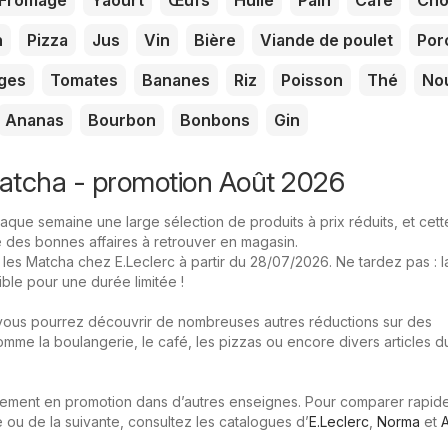
Fromage
Yaourt
Œufs
Huile
Pain
Café
Cho
n
Pizza
Jus
Vin
Bière
Viande de poulet
Por
ges
Tomates
Bananes
Riz
Poisson
Thé
Nou
Ananas
Bourbon
Bonbons
Gin
atcha - promotion Août 2026
que semaine une large sélection de produits à prix réduits, et cette
e des bonnes affaires à retrouver en magasin.
ur les Matcha chez E.Leclerc à partir du 28/07/2026. Ne tardez pas : l
ble pour une durée limitée !
vous pourrez découvrir de nombreuses autres réductions sur des
mme la boulangerie, le café, les pizzas ou encore divers articles d
lement en promotion dans d’autres enseignes. Pour comparer rapid
e ou de la suivante, consultez les catalogues d’
E.Leclerc
,
Norma
et
A