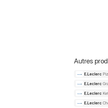
Autres prod
E.Leclerc
Pi
E.Leclerc
Gra
E.Leclerc
Kef
E.Leclerc
Ch