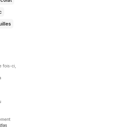
colat
c
illes
 fois-ci,
a
u
ement
tlas