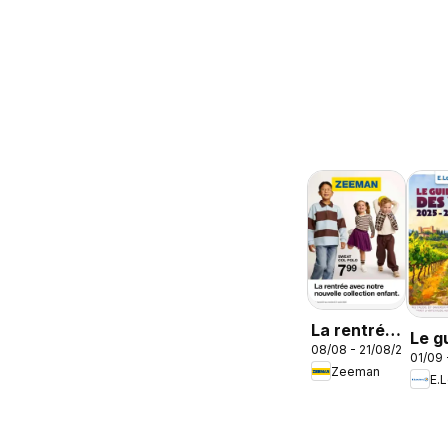
La rentrée
Le g
08/08 - 21/08/2026
avec notre
01/09 
des 
Zeeman
nouvelle
E.
collection
enfant