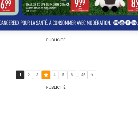
PUBLICITÉ
...
1
2
3
4
5
6
45
PUBLICITÉ