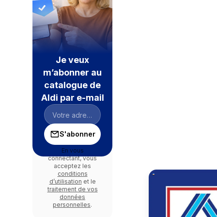
Je veux
m’abonner au
catalogue de
Aldi par e-mail
S'abonner
En vous
connectant, vous
acceptez les
conditions
d’utilisation
et le
traitement de vos
données
personnelles
.