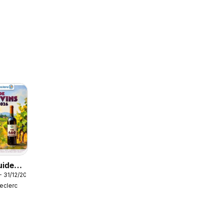
uide
- 31/12/2026
vins
Leclerc