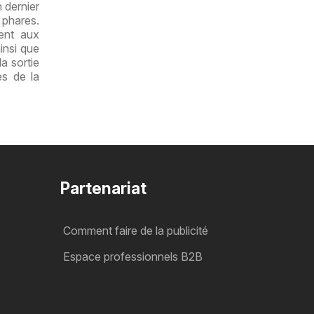
 dernier
 phares.
ent aux
insi que
a sortie
es de la
Partenariat
Comment faire de la publicité
Espace professionnels B2B