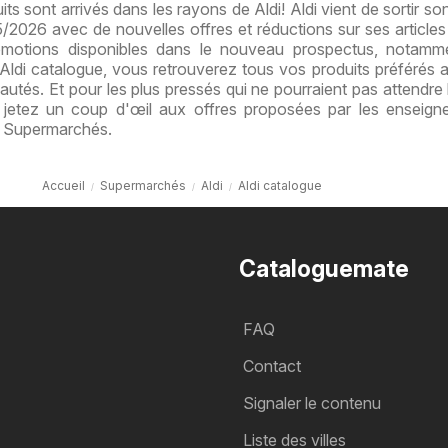
s sont arrivés dans les rayons de Aldi! Aldi vient de sortir son
2026 avec de nouvelles offres et réductions sur ses articles
motions disponibles dans le nouveau prospectus, notamm
ldi catalogue, vous retrouverez tous vos produits préférés a
autés. Et pour les plus pressés qui ne pourraient pas attendre l
j jetez un coup d'œil aux offres proposées par les enseign
e Supermarchés.
Accueil
Supermarchés
Aldi
Aldi catalogue
Cataloguemate
FAQ
Contact
Signaler le contenu
Liste des villes