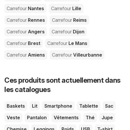
Carrefour
Nantes
Carrefour
Lille
Carrefour
Rennes
Carrefour
Reims
Carrefour
Angers
Carrefour
Dijon
Carrefour
Brest
Carrefour
Le Mans
Carrefour
Amiens
Carrefour
Villeurbanne
Ces produits sont actuellement dans
les catalogues
Baskets
Lit
Smartphone
Tablette
Sac
Veste
Pantalon
Vêtements
Thé
Jupe
Chemise
Leggings
Poids
USB
T-shirt