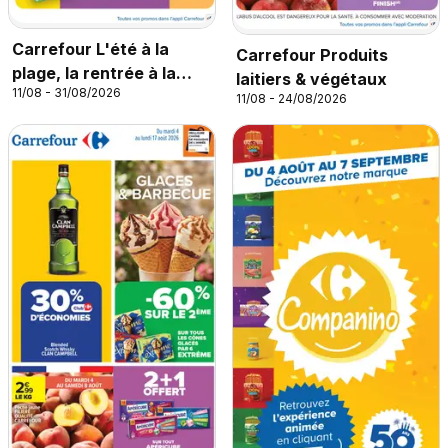
Carrefour L'été à la
Carrefour Produits
plage, la rentrée à la
laitiers & végétaux
11/08 - 31/08/2026
page
11/08 - 24/08/2026