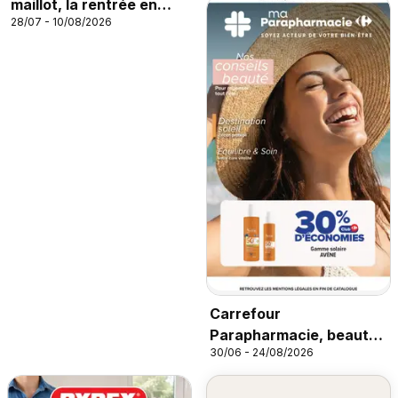
maillot, la rentrée en
28/07 - 10/08/2026
grands carreaux
Carrefour
Parapharmacie, beauté,
30/06 - 24/08/2026
santé et bien-être