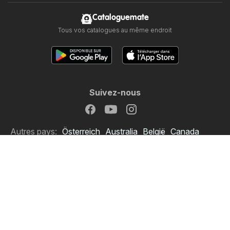
Cataloguemate
Tous vos catalogues au même endroit
Suivez-nous
Autres pays:
Österreich
Australia
België
Canada
Schweiz
Deutschland
Danmark
Suomi
Great Britain
Italia
Lietuva
Nederland
Norge
Sverige
South Africa
Copyright © 2026
Cataloguemate.fr
.
Définir la politique de confidentialité