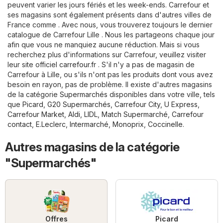
peuvent varier les jours fériés et les week-ends. Carrefour et
ses magasins sont également présents dans d'autres villes de
France comme . Avec nous, vous trouverez toujours le dernier
catalogue de Carrefour Lille . Nous les partageons chaque jour
afin que vous ne manquiez aucune réduction. Mais si vous
recherchez plus d'informations sur Carrefour, veuillez visiter
leur site officiel
carrefour.fr
. S'il n'y a pas de magasin de
Carrefour à Lille, ou s'ils n'ont pas les produits dont vous avez
besoin en rayon, pas de problème. Il existe d'autres magasins
de la catégorie
Supermarchés
disponibles dans votre ville, tels
que
Picard
,
G20 Supermarchés
,
Carrefour City
,
U Express
,
Carrefour Market
,
Aldi
,
LIDL
,
Match Supermarché
,
Carrefour
contact
,
E.Leclerc
,
Intermarché
,
Monoprix
,
Coccinelle
.
Autres magasins de la catégorie
"Supermarchés"
Offres
Picard