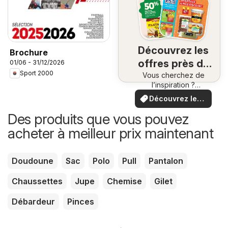
Découvrez les
Brochure
offres près de
01/06 - 31/12/2026
Sport 2000
Vous cherchez de
chez vous
l’inspiration ?
Consultez les offres
Découvrez les
près de chez vous !
offres
Des produits que vous pouvez
acheter à meilleur prix maintenant
Doudoune
Sac
Polo
Pull
Pantalon
Chaussettes
Jupe
Chemise
Gilet
Débardeur
Pinces