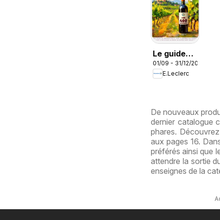
Le guide
01/09 - 31/12/2026
des vins
E.Leclerc
De nouveaux produit
dernier catalogue c
phares. Découvrez
aux pages 16. Dans
préférés ainsi que 
attendre la sortie 
enseignes de la ca
A