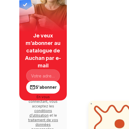
Je veux
m’abonner au
catalogue de
Auchan par e-
mail
S'abonner
En vous
connectant, vous
acceptez les
conditions
d’utilisation
et le
traitement de vos
données