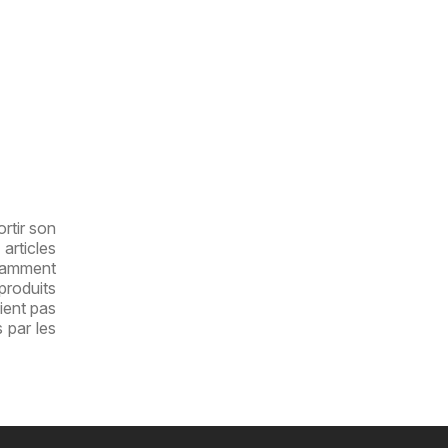
rtir son
articles
otamment
produits
ient pas
 par les