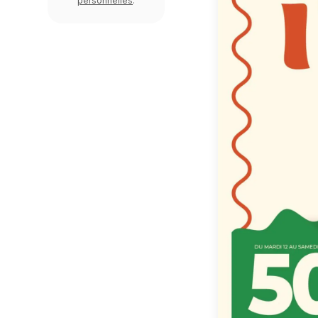
personnelles
.