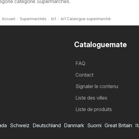
tégorie catégorie Supermarchés.
Accueil
Supermarchés
bi1
bi1 Catalogue supermarché
Cataloguemate
FAQ
Contact
Signaler le contenu
Liste des villes
Liste de produits
ada
Schweiz
Deutschland
Danmark
Suomi
Great Britain
It