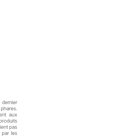
 dernier
 phares.
ent aux
roduits
ient pas
 par les