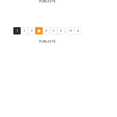
PUBLICITÉ
...
1
2
3
4
5
6
19
PUBLICITÉ