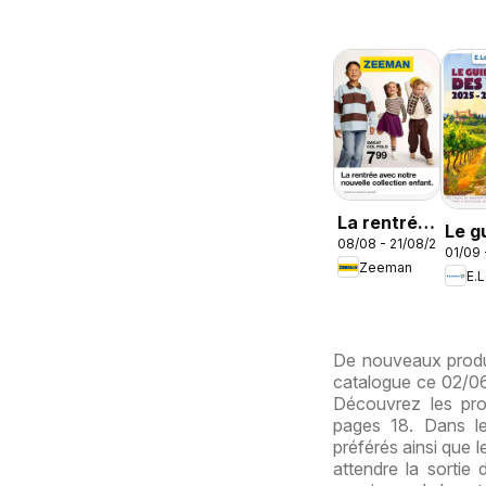
La rentrée
Le g
08/08 - 21/08/2026
avec notre
01/09 
des 
Zeeman
nouvelle
E.
collection
enfant
De nouveaux produit
catalogue ce 02/06/
Découvrez les pro
pages 18. Dans le
préférés ainsi que 
attendre la sortie