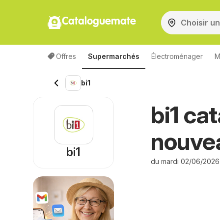
Cataloguemate
Offres
Supermarchés
Électroménager
M
bi1
bi1 ca
nouve
bi1
du mardi 02/06/2026