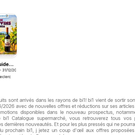
uide
- 31/12/2026
vins
Leclerc
s sont arrivés dans les rayons de bi1! bi1 vient de sortir son
2026 avec de nouvelles offres et réductions sur ses articles
motions disponibles dans le nouveau prospectus, notamm
 bi1 Catalogue supermarché, vous retrouverez tous vos p
les dernières nouveautés. Et pour les plus pressés qui ne pourra
 du prochain bi1, j jetez un coup d'œil aux offres proposées