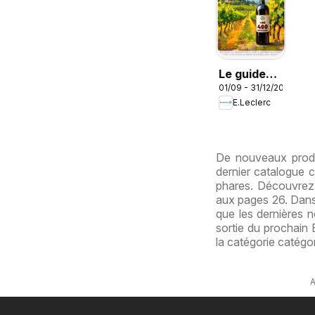
Le guide
01/09 - 31/12/2026
des vins
E.Leclerc
De nouveaux produ
dernier catalogue c
phares. Découvrez
aux pages 26. Dans 
que les dernières n
sortie du prochain 
la catégorie catégo
A