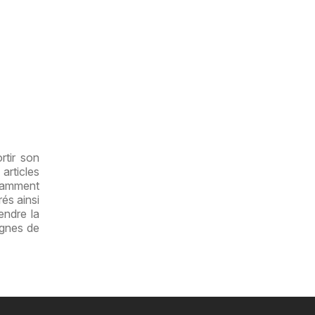
rtir son
articles
otamment
és ainsi
endre la
ignes de