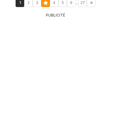
...
1
2
3
4
5
6
27
PUBLICITÉ