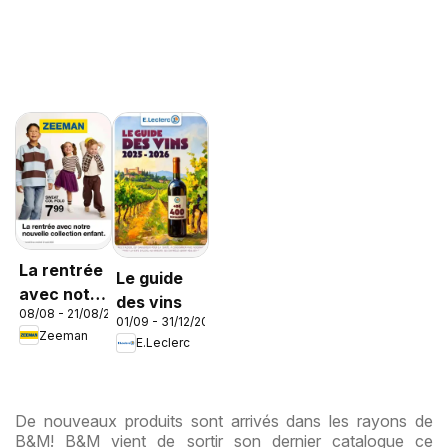
La rentrée
Le guide
avec notre
des vins
08/08 - 21/08/2026
nouvelle
01/09 - 31/12/2026
Zeeman
collection
E.Leclerc
enfant
De nouveaux produits sont arrivés dans les rayons de
B&M! B&M vient de sortir son dernier catalogue ce