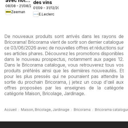
avec notre
des vins
08/08 - 21/08/2026
nouvelle
01/09 - 31/12/2026
Zeeman
collection
E.Leclerc
enfant
De nouveaux produits sont arrivés dans les rayons de
Bricorama! Bricorama vient de sortir son dernier catalogue
ce 03/06/2026 avec de nouvelles offres et réductions sur
ses articles phares. Découvrez les promotions disponibles
dans le nouveau prospectus, notamment aux pages 12.
Dans le Bricorama catalogue, vous retrouverez tous vos
produits préférés ainsi que les dernières nouveautés. Et
pour les plus pressés qui ne pourraient pas attendre la
sortie du prochain Bricorama, j jetez un coup d'œil aux
offres proposées par les enseignes de la catégorie
catégorie Maison, Bricolage, Jardinage.
Accueil
Maison, Bricolage, Jardinage
Bricorama
Bricorama catalogu