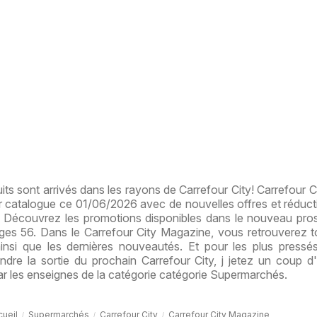
s sont arrivés dans les rayons de Carrefour City! Carrefour Ci
er catalogue ce 01/06/2026 avec de nouvelles offres et réduct
s. Découvrez les promotions disponibles dans le nouveau pro
es 56. Dans le Carrefour City Magazine, vous retrouverez 
ainsi que les dernières nouveautés. Et pour les plus pressé
ndre la sortie du prochain Carrefour City, j jetez un coup d
r les enseignes de la catégorie catégorie Supermarchés.
cueil
Supermarchés
Carrefour City
Carrefour City Magazine