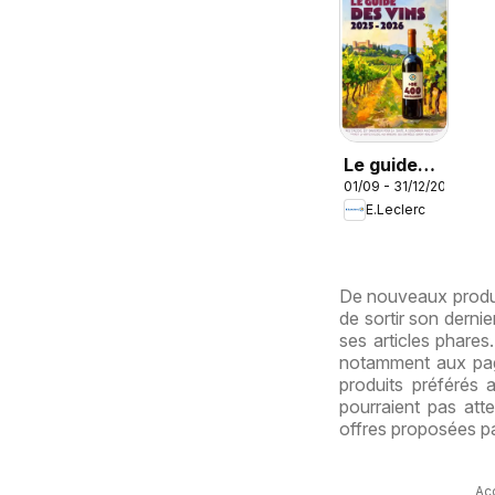
Le guide
01/09 - 31/12/2026
des vins
E.Leclerc
De nouveaux produit
de sortir son derni
ses articles phare
notamment aux pag
produits préférés 
pourraient pas atte
offres proposées pa
Ac