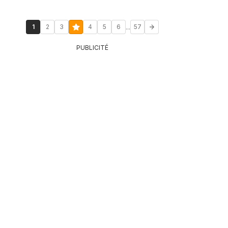
...
1
2
3
4
5
6
57
PUBLICITÉ