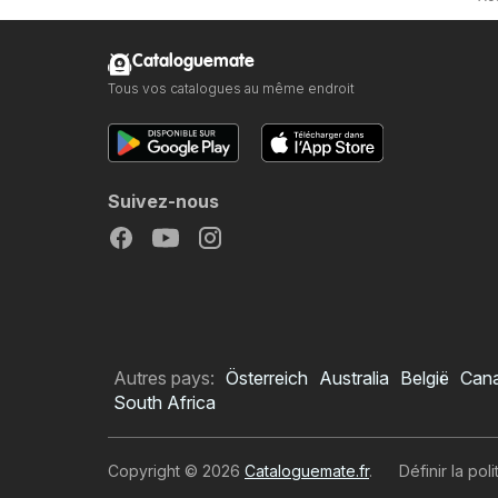
Cataloguemate
Tous vos catalogues au même endroit
Suivez-nous
Autres pays:
Österreich
Australia
België
Can
South Africa
Copyright © 2026
Cataloguemate.fr
.
Définir la pol