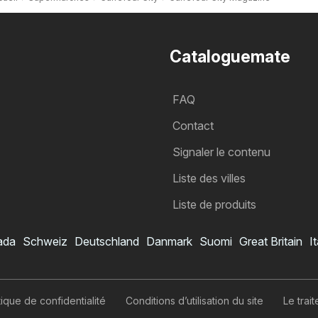
Cataloguemate
FAQ
Contact
Signaler le contenu
Liste des villes
Liste de produits
ada
Schweiz
Deutschland
Danmark
Suomi
Great Britain
It
Catalogue Carrefour City
Je veux m’abonner au catalogue
itique de confidentialité
Conditions d’utilisation du site
Le tra