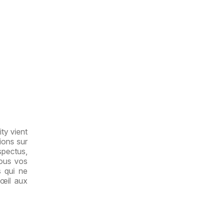
ty vient
ions sur
spectus,
tous vos
s qui ne
'œil aux