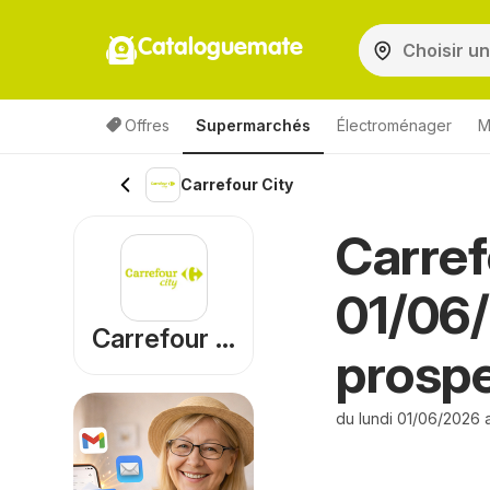
Cataloguemate
Offres
Supermarchés
Électroménager
M
Carrefour City
Carref
01/06
Carrefour City
prosp
du lundi 01/06/2026