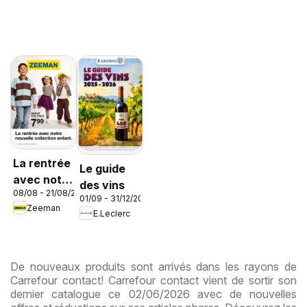
La rentrée
Le guide
avec notre
des vins
08/08 - 21/08/2026
nouvelle
01/09 - 31/12/2026
Zeeman
collection
E.Leclerc
enfant
De nouveaux produits sont arrivés dans les rayons de
Carrefour contact! Carrefour contact vient de sortir son
dernier catalogue ce 02/06/2026 avec de nouvelles