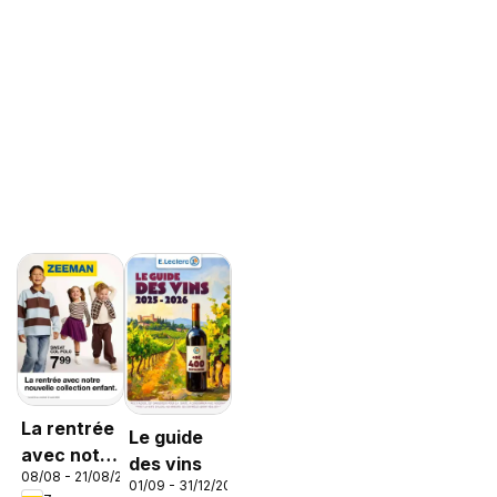
La rentrée
Le guide
avec notre
des vins
08/08 - 21/08/2026
nouvelle
01/09 - 31/12/2026