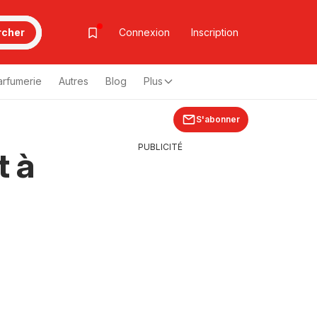
rcher
Connexion
Inscription
arfumerie
Autres
Blog
Plus
S'abonner
PUBLICITÉ
t à