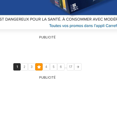
PUBLICITÉ
...
1
2
3
4
5
6
17
PUBLICITÉ