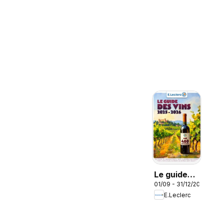
Le guide
01/09 - 31/12/2026
des vins
E.Leclerc