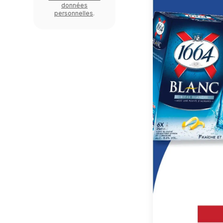
données
personnelles
.