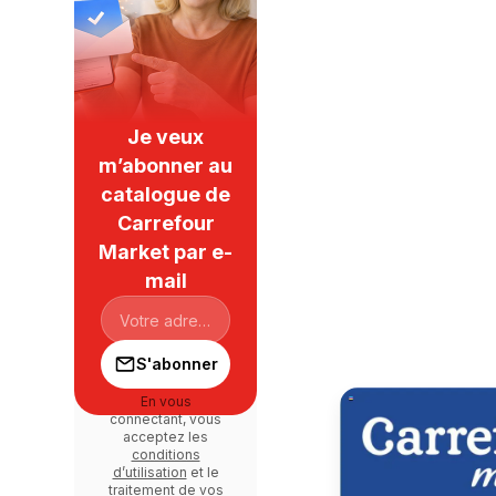
Je veux
m’abonner au
catalogue de
Carrefour
Market par e-
mail
S'abonner
En vous
connectant, vous
acceptez les
conditions
d’utilisation
et le
traitement de vos