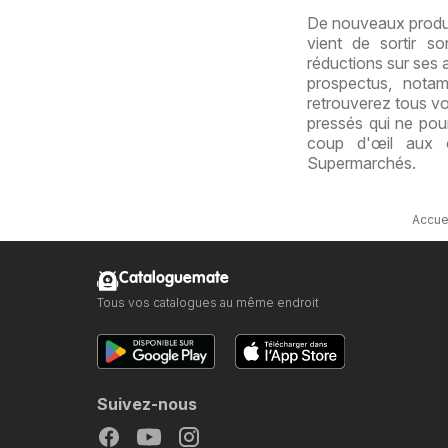
De nouveaux produit
vient de sortir s
réductions sur ses 
prospectus, nota
retrouverez tous vo
pressés qui ne pour
coup d'œil aux o
Supermarchés.
Accue
Cataloguemate
Tous vos catalogues au même endroit
Suivez-nous