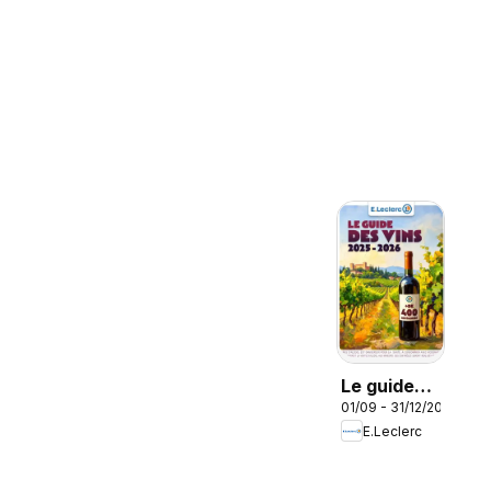
Le guide
01/09 - 31/12/2026
des vins
E.Leclerc