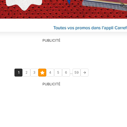
PUBLICITÉ
...
1
2
3
4
5
6
59
PUBLICITÉ