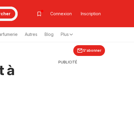
rcher
Connexion
Inscription
arfumerie
Autres
Blog
Plus
S'abonner
PUBLICITÉ
t à