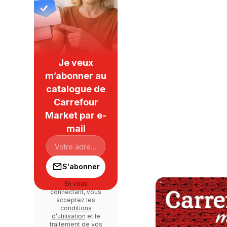
Je veux
m’abonner au
catalogue de
Carrefour
Market par e-
mail
S'abonner
En vous
connectant, vous
acceptez les
conditions
d’utilisation
et le
traitement de vos