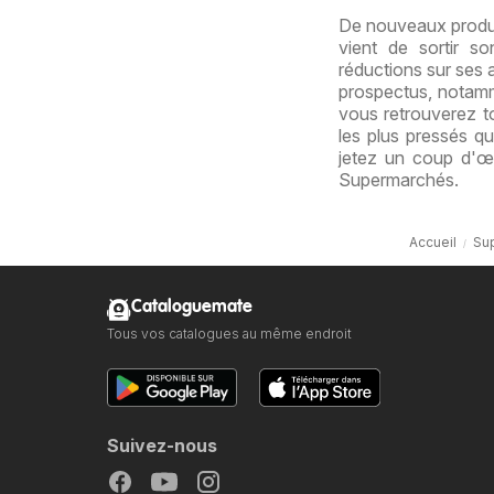
De nouveaux produit
vient de sortir s
réductions sur ses 
prospectus, notamm
vous retrouverez to
les plus pressés qu
jetez un coup d'œi
Supermarchés.
Accueil
Su
Cataloguemate
Tous vos catalogues au même endroit
Suivez-nous