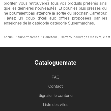
profiter, vous retrouverez tous vos produits préférés ainsi
que les dernières nouveautés. Et pour les plus pressés qui
ne pourraient pas attendre la sortie du prochain Carrefour,
j jetez un coup d'œil aux offres proposées par les
enseignes de la catégorie catégorie Supermarchés.
Accueil
Supermarchés
Carrefour
Carrefour Arrivages massifs, c'est
Cataloguemate
FAQ
Contact
Signaler le contenu
Liste des villes