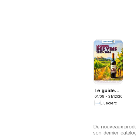
Le guide
01/09 - 31/12/2026
des vins
E.Leclerc
De nouveaux produit
son dernier catal