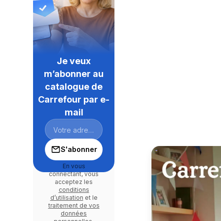
Je veux
m’abonner au
catalogue de
Carrefour par e-
mail
S'abonner
En vous
connectant, vous
acceptez les
conditions
d’utilisation
et le
traitement de vos
données