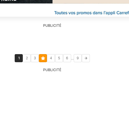
PUBLICITÉ
...
1
2
3
4
5
6
9
PUBLICITÉ