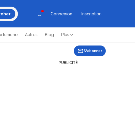
rcher
Connexion
Inscription
arfumerie
Autres
Blog
Plus
S'abonner
PUBLICITÉ
r