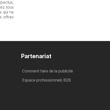
spectus,
rez tous
s qui ne
x offres
Partenariat
Comment faire de la publicité
Espace professionnels B2B