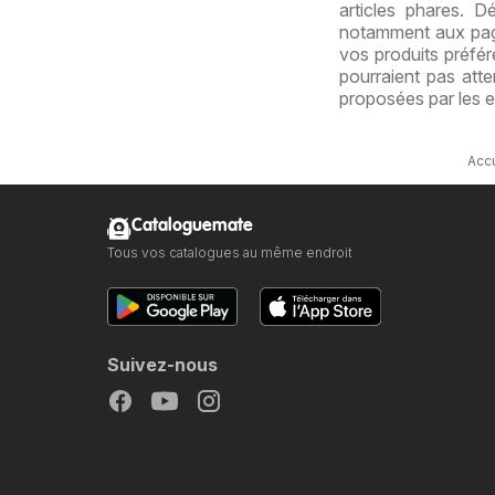
articles phares. 
notamment aux page
vos produits préfér
pourraient pas atte
proposées par les 
Accu
Cataloguemate
Tous vos catalogues au même endroit
Suivez-nous