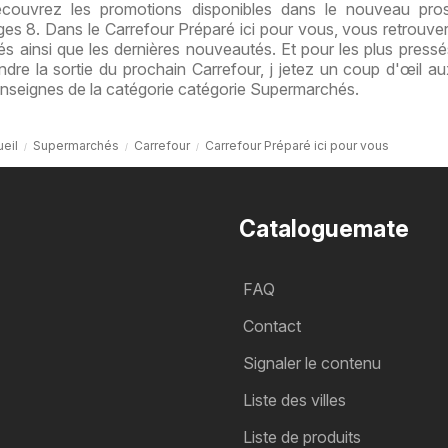
Découvrez les promotions disponibles dans le nouveau pro
s 8. Dans le Carrefour Préparé ici pour vous, vous retrouve
és ainsi que les dernières nouveautés. Et pour les plus pressé
ndre la sortie du prochain Carrefour, j jetez un coup d'œil au
enseignes de la catégorie catégorie Supermarchés.
eil
Supermarchés
Carrefour
Carrefour Préparé ici pour vous
Cataloguemate
FAQ
Contact
Signaler le contenu
Liste des villes
Liste de produits