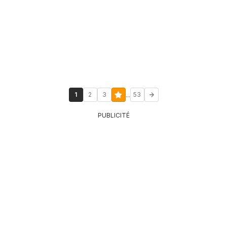
...
1
2
3
53
PUBLICITÉ