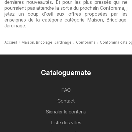
dernières nouveautés. Et pour les plus pressés qui ne
pourraient pas attendre la sortie du prochain Conforama, j
jetez un coup d'œil aux offres proposées par les
enseignes de la catégorie catégorie Maison, Bricolage,
Jardinage.
Accueil
Maison, Bricolage, Jardinage
Conforama
Conforama catalo
Cataloguemate
FAQ
Contact
Signaler le contenu
Liste des villes