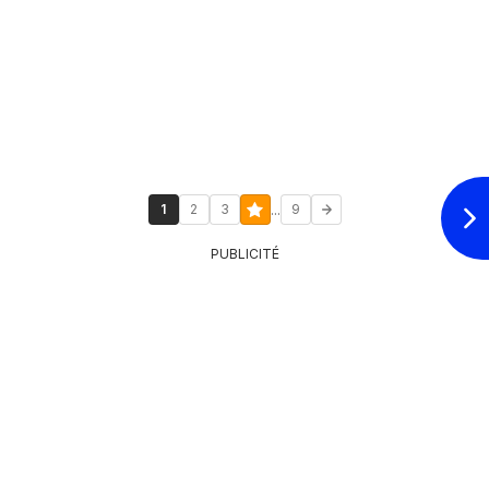
...
1
2
3
9
PUBLICITÉ