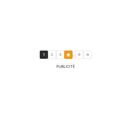
...
1
2
3
9
PUBLICITÉ