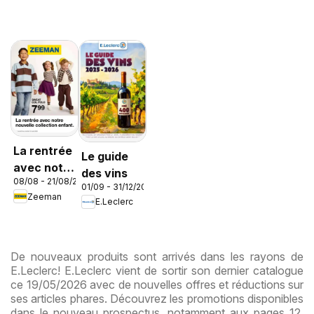
La rentrée
Le guide
avec notre
des vins
08/08 - 21/08/2026
nouvelle
01/09 - 31/12/2026
Zeeman
collection
E.Leclerc
enfant
De nouveaux produits sont arrivés dans les rayons de
E.Leclerc! E.Leclerc vient de sortir son dernier catalogue
ce 19/05/2026 avec de nouvelles offres et réductions sur
ses articles phares. Découvrez les promotions disponibles
dans le nouveau prospectus, notamment aux pages 12.