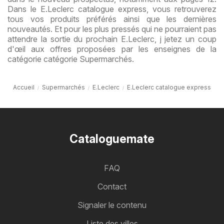
Dans le E.Leclerc catalogue express, vous retrouverez
tous vos produits préférés ainsi que les dernières
nouveautés. Et pour les plus pressés qui ne pourraient pas
attendre la sortie du prochain E.Leclerc, j jetez un coup
d'œil aux offres proposées par les enseignes de la
catégorie catégorie Supermarchés.
Accueil
Supermarchés
E.Leclerc
E.Leclerc catalogue express
Cataloguemate
FAQ
Contact
Signaler le contenu
Liste des villes