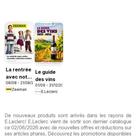
La rentrée
Le guide
avec notre
des vins
08/08 - 21/08/2026
nouvelle
01/09 - 31/12/2026
Zeeman
collection
E.Leclerc
enfant
De nouveaux produits sont arrivés dans les rayons de
E.Leclerc! E.Leclerc vient de sortir son dernier catalogue
ce 02/06/2026 avec de nouvelles offres et réductions sur
ses articles phares. Découvrez les promotions disponibles