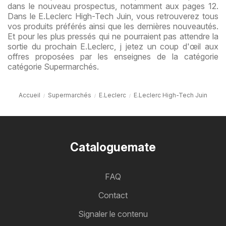
dans le nouveau prospectus, notamment aux pages 12.
Dans le E.Leclerc High-Tech Juin, vous retrouverez tous
vos produits préférés ainsi que les dernières nouveautés.
Et pour les plus pressés qui ne pourraient pas attendre la
sortie du prochain E.Leclerc, j jetez un coup d'œil aux
offres proposées par les enseignes de la catégorie
catégorie Supermarchés.
Accueil
Supermarchés
E.Leclerc
E.Leclerc High-Tech Juin
Cataloguemate
FAQ
Contact
Signaler le contenu