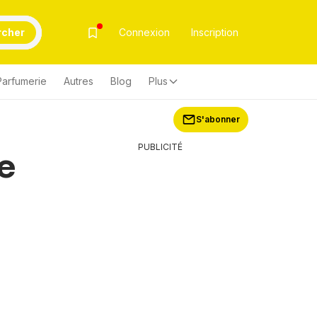
rcher
Connexion
Inscription
Parfumerie
Autres
Blog
Plus
S'abonner
PUBLICITÉ
e