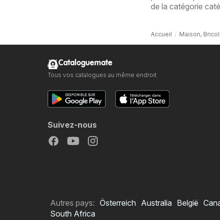
de la catégorie cat
Accueil
Maison, Brico
Cataloguemate
Tous vos catalogues au même endroit
Suivez-nous
Autres pays:
Österreich
Australia
België
Can
South Africa