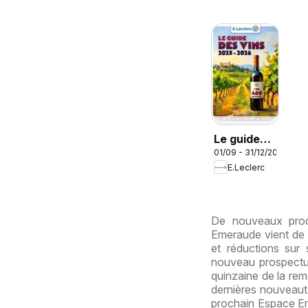
Le guide
01/09 - 31/12/2026
des vins
E.Leclerc
De nouveaux prod
Emeraude vient de 
et réductions sur 
nouveau prospectu
quinzaine de la rem
dernières nouveauté
prochain Espace Em