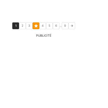
...
1
2
3
4
5
6
9
PUBLICITÉ