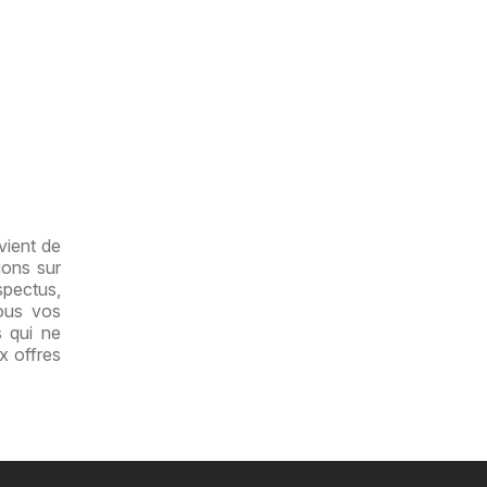
vient de
ions sur
spectus,
ous vos
s qui ne
x offres