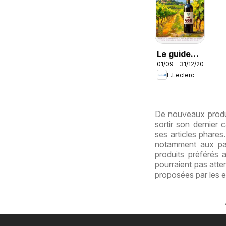
Le guide
01/09 - 31/12/2026
des vins
E.Leclerc
De nouveaux produi
sortir son dernier
ses articles phare
notamment aux pag
produits préférés 
pourraient pas atte
proposées par les 