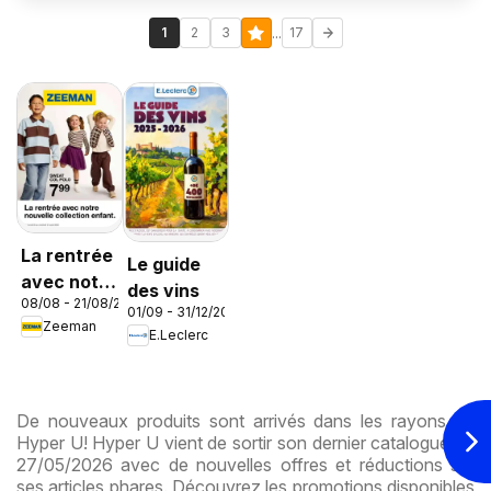
...
1
2
3
17
La rentrée
Le guide
avec notre
des vins
08/08 - 21/08/2026
nouvelle
01/09 - 31/12/2026
Zeeman
collection
E.Leclerc
enfant
De nouveaux produits sont arrivés dans les rayons de
Hyper U! Hyper U vient de sortir son dernier catalogue ce
27/05/2026 avec de nouvelles offres et réductions sur
ses articles phares. Découvrez les promotions disponibles