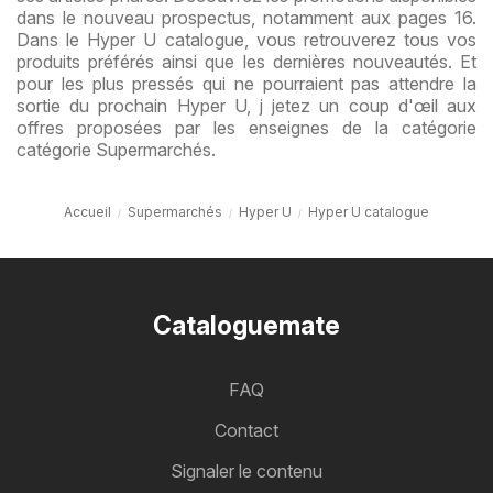
dans le nouveau prospectus, notamment aux pages 16.
Dans le Hyper U catalogue, vous retrouverez tous vos
produits préférés ainsi que les dernières nouveautés. Et
pour les plus pressés qui ne pourraient pas attendre la
sortie du prochain Hyper U, j jetez un coup d'œil aux
offres proposées par les enseignes de la catégorie
catégorie Supermarchés.
Accueil
Supermarchés
Hyper U
Hyper U catalogue
Cataloguemate
FAQ
Contact
Signaler le contenu