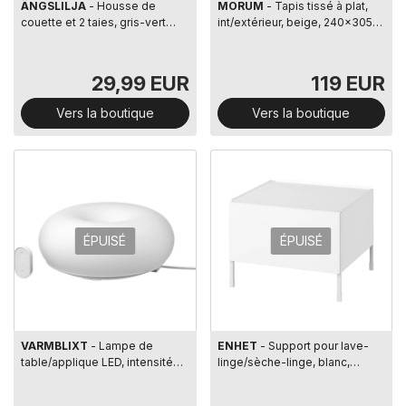
ÄNGSLILJA
- Housse de
MORUM
- Tapis tissé à plat,
couette et 2 taies, gris-vert
int/extérieur, beige, 240x305
pâle, 240x220/65x65 cm
cm
29,99 EUR
119 EUR
Vers la boutique
Vers la boutique
ÉPUISÉ
ÉPUISÉ
VARMBLIXT
- Lampe de
ENHET
- Support pour lave-
table/applique LED, intensité
linge/sèche-linge, blanc,
lumineuse réglable
60x62x45 cm
connecté/verre blanc spectre