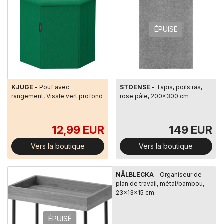
ÉPUISÉ
KJUGE
- Pouf avec
STOENSE
- Tapis, poils ras,
rangement, Vissle vert profond
rose pâle, 200x300 cm
12,99 EUR
149 EUR
Vers la boutique
Vers la boutique
NÅLBLECKA
- Organiseur de
plan de travail, métal/bambou,
23x13x15 cm
ÉPUISÉ