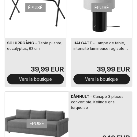
ÉPUISÉ
ÉPUISÉ
SOLUPPGÅNG
- Table pliante,
HALGATT
- Lampe de table,
eucalyptus, 82 cm
intensité lumineuse réglable
beige/brun céramique, 49 cm
39,99 EUR
39,99 EUR
Vers la boutique
Vers la boutique
DÅNHULT
- Canapé 3 places
convertible, Kelinge gris
turquoise
ÉPUISÉ