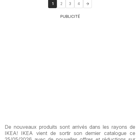
1
2
3
4
PUBLICITÉ
De nouveaux produits sont arrivés dans les rayons de
IKEA! IKEA vient de sortir son dernier catalogue ce
25/05/2026 avec de nouvelles offres et réductions sur