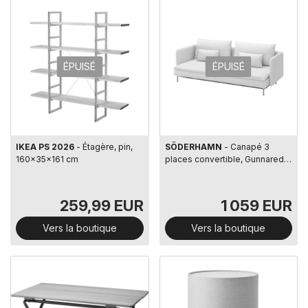
ÉPUISÉ
ÉPUISÉ
IKEA PS 2026
- Étagère, pin,
SÖDERHAMN
- Canapé 3
160x35x161 cm
places convertible, Gunnared
beige
259,99 EUR
1 059 EUR
Vers la boutique
Vers la boutique