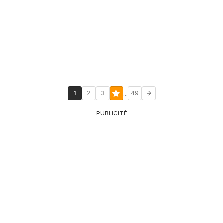
...
1
2
3
49
PUBLICITÉ