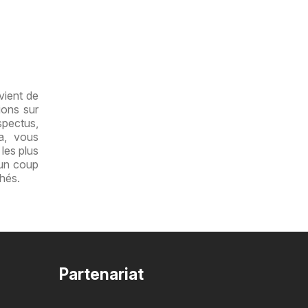
vient de
ions sur
spectus,
a, vous
les plus
 un coup
hés.
Partenariat