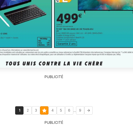
PUBLICITÉ
...
1
2
3
4
5
6
9
PUBLICITÉ