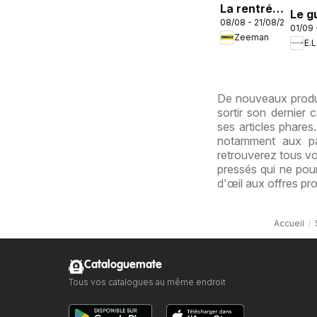
La rentrée
Le g
08/08 - 21/08/2026
avec notre
01/09 
des 
Zeeman
nouvelle
E.
collection
enfant
De nouveaux produi
sortir son dernier
ses articles phare
notamment aux pa
retrouverez tous vo
pressés qui ne pour
d'œil aux offres pr
Accueil
Cataloguemate
Tous vos catalogues au même endroit