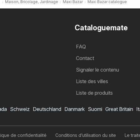
l
Maison, Bricolage, Jardinage
Maxi Bazar
Maxi Bazar catalogue
Cataloguemate
FAQ
Contact
Signaler le contenu
Liste des villes
Liste de produits
ada
Schweiz
Deutschland
Danmark
Suomi
Great Britain
It
Catalogue Maxi Bazar
Je veux m’abonner au catalogue
itique de confidentialité
Conditions d’utilisation du site
Le tra