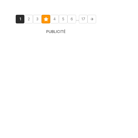
...
1
2
3
4
5
6
17
PUBLICITÉ