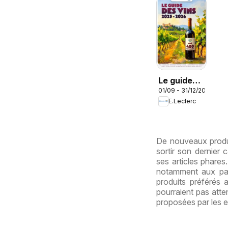
Le guide
01/09 - 31/12/2026
des vins
E.Leclerc
De nouveaux produi
sortir son dernier
ses articles phare
notamment aux pag
produits préférés 
pourraient pas atte
proposées par les e