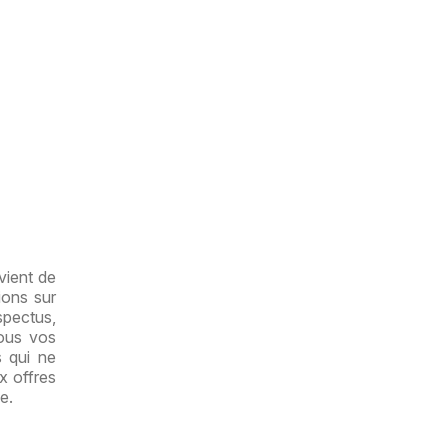
vient de
ions sur
spectus,
ous vos
s qui ne
x offres
e.