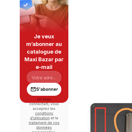
Je veux
m’abonner au
catalogue de
Maxi Bazar par
e-mail
S'abonner
En vous
connectant, vous
acceptez les
conditions
d’utilisation
et le
traitement de vos
données