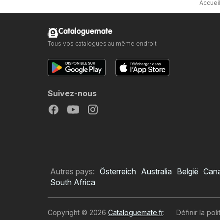
Accuei
Cataloguemate
Tous vos catalogues au même endroit
Suivez-nous
Autres pays:
Österreich
Australia
België
Can
South Africa
Copyright © 2026
Cataloguemate.fr
.
Définir la pol