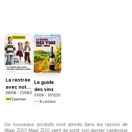
La rentrée
Le guide
avec notre
des vins
08/08 - 21/08/2026
nouvelle
01/09 - 31/12/2026
Zeeman
collection
E.Leclerc
enfant
De nouveaux produits sont arrivés dans les rayons de
Maxi ZOO! Maxi ZOO vient de sortir son dernier catalogue