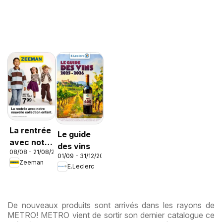
La rentrée
Le guide
avec notre
des vins
08/08 - 21/08/2026
nouvelle
01/09 - 31/12/2026
Zeeman
collection
E.Leclerc
enfant
De nouveaux produits sont arrivés dans les rayons de
METRO! METRO vient de sortir son dernier catalogue ce