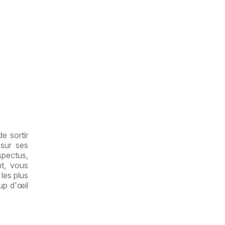
e sortir
 sur ses
spectus,
t, vous
les plus
up d'œil