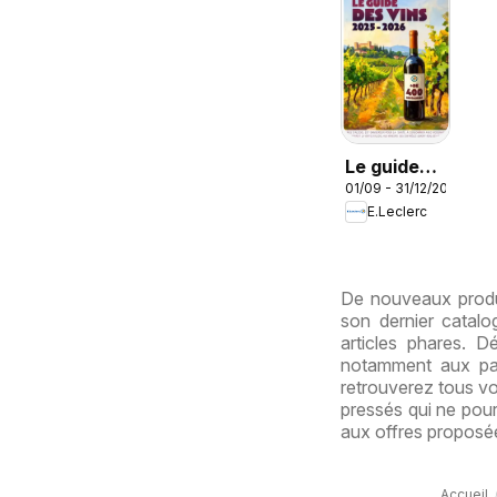
Le guide
01/09 - 31/12/2026
des vins
E.Leclerc
De nouveaux produ
son dernier catal
articles phares. 
notamment aux pa
retrouverez tous vo
pressés qui ne pour
aux offres proposée
Accueil