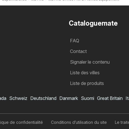
Cataloguemate
FAQ
Contact
Signaler le contenu
Liste des villes
Liste de produits
ada
Schweiz
Deutschland
Danmark
Suomi
Great Britain
It
Catalogue METRO
Je veux m’abonner au catalogue
itique de confidentialité
Conditions d’utilisation du site
Le tra