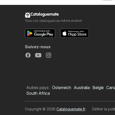
Cataloguemate
Tous vos catalogues au même endroit
Suivez-nous
Autres pays:
Österreich
Australia
België
Can
South Africa
Copyright © 2026
Cataloguemate.fr
.
Définir la pol