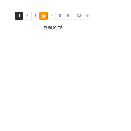
...
1
2
3
4
5
6
33
PUBLICITÉ