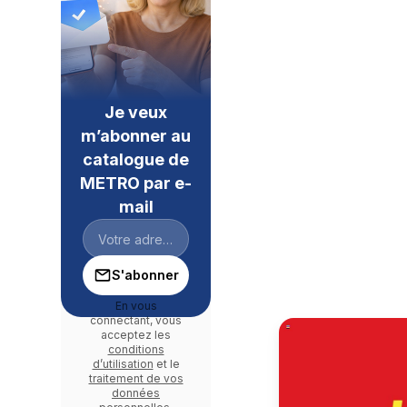
Je veux
m’abonner au
catalogue de
METRO par e-
mail
S'abonner
En vous
connectant, vous
acceptez les
conditions
d’utilisation
et le
traitement de vos
données