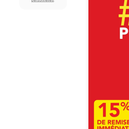
personnelles
.