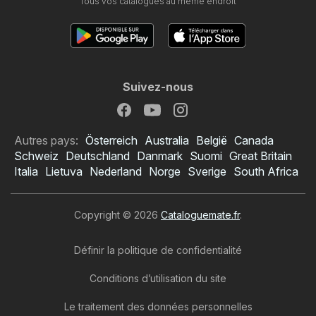
Tous vos catalogues au même endroit
Suivez-nous
Autres pays:
Österreich
Australia
België
Canada
Schweiz
Deutschland
Danmark
Suomi
Great Britain
Italia
Lietuva
Nederland
Norge
Sverige
South Africa
Copyright © 2026
Cataloguemate.fr
.
Définir la politique de confidentialité
Conditions d’utilisation du site
Le traitement des données personnelles
Catalogue Netto