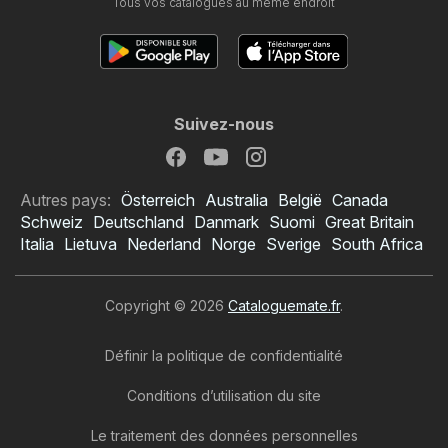
Tous vos catalogues au même endroit
Suivez-nous
Autres pays:
Österreich
Australia
België
Canada
Schweiz
Deutschland
Danmark
Suomi
Great Britain
Italia
Lietuva
Nederland
Norge
Sverige
South Africa
Copyright © 2026
Cataloguemate.fr
.
Définir la politique de confidentialité
Conditions d’utilisation du site
Le traitement des données personnelles
Catalogue Netto