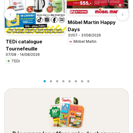
Möbel Martin Happy
Days
31/07 - 31/08/2026
C
TEDi catalogue
Möbel Martin
d
Tournefeuille
d
07/08 - 14/08/2026
TEDi