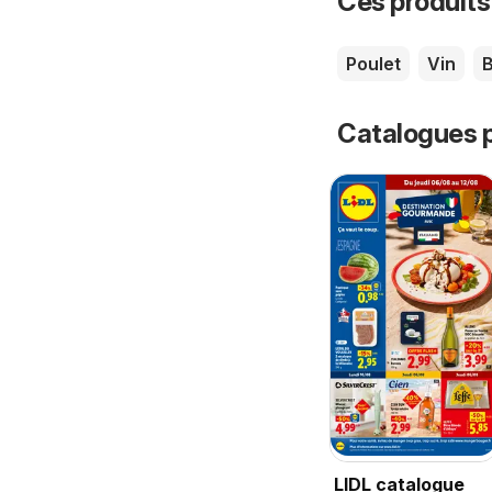
Ces produits
Poulet
Vin
B
Catalogues p
LIDL catalogue