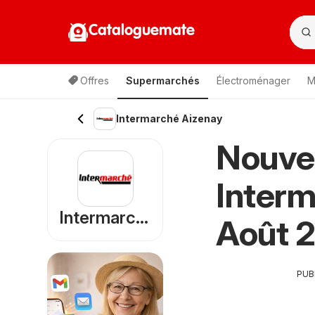
Cataloguemate
Offres
Supermarchés
Électroménager
M
Intermarché Aizenay
Nouve
Interm
Intermarché
Août 
PUB