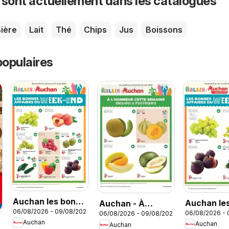
 sont actuellement dans les catalogues
ière
Lait
Thé
Chips
Jus
Boissons
opulaires
Auchan les bons
Auchan le
Auchan - À
06/08/2026 - 09/08/2026
plans du week-
06/08/2026 -
06/08/2026 - 09/08/2026
plans du w
l'honneur cette
Auchan
Auchan
Auchan
end dans votre
end dans 
semaine