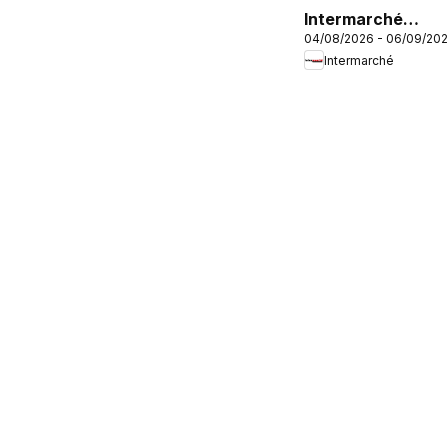
Intermarché
04/08/2026 - 06/09/20
vivement la fin
Intermarché
des vacances