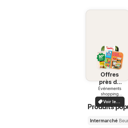
Offres
près de
chez vous
Événements
shopping
locaux et
Voir les
offres
Produits pop
offres
spéciales
Intermarché
Beur