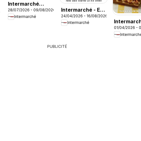
Intermarché
Intermarché - En
28/07/2026 - 09/08/2026
catalogue
26
24/04/2026 - 16/08/2026
gros, c’est moins
Intermarché
Intermarch
Intermarché
cher
01/04/2026 - 
menus trai
Intermarch
printemps
PUBLICITÉ