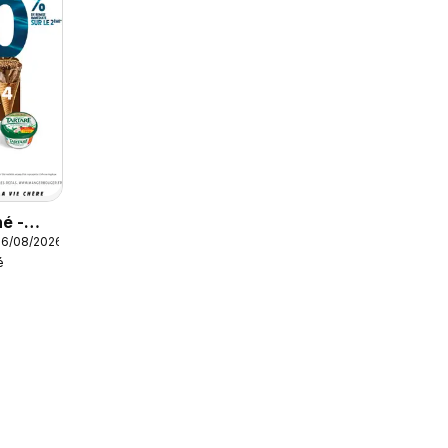
é -
16/08/2026
 nos
é