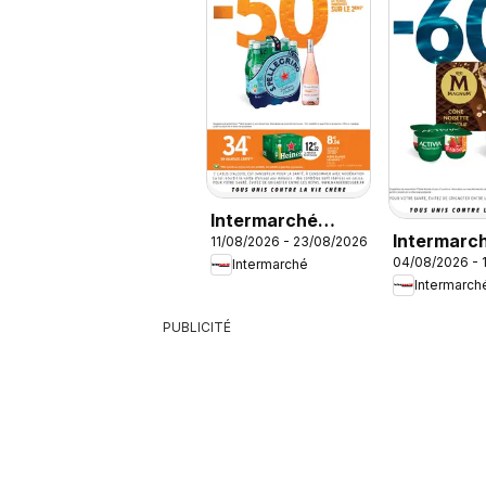
Intermarché
Intermarch
11/08/2026 - 23/08/2026
catalogue
04/08/2026 - 
Découvrez
Intermarché
Intermarch
offres
PUBLICITÉ