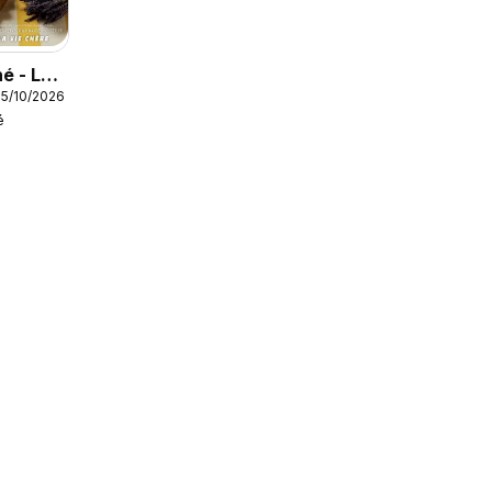
é - Les
05/10/2026
teur
é
/été