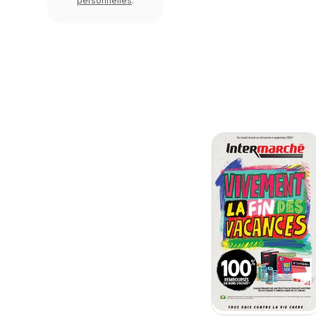
personnelles
.