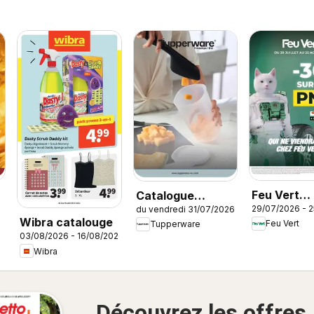
Feu Vert
Catalogue
29/07/2026 - 
du vendredi 31/07/2026
catalogue
Tupperware Été
Wibra catalouge
Feu Vert
Tupperware
03/08/2026 - 16/08/2026
Wibra
Découvrez les offres