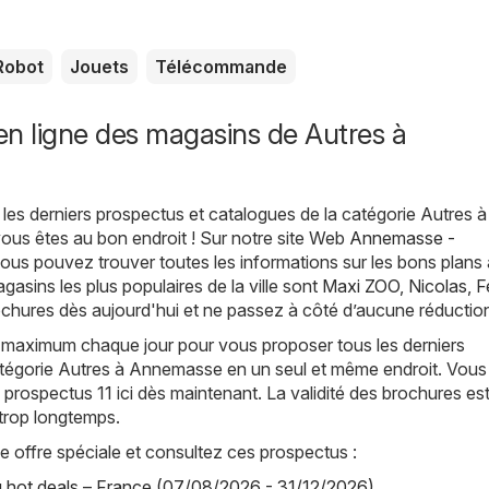
Robot
Jouets
Télécommande
n ligne des magasins de Autres à
les derniers prospectus et catalogues de la catégorie Autres à
ous êtes au bon endroit ! Sur notre site Web
Annemasse -
vous pouvez trouver toutes les informations sur les bons plans 
sins les plus populaires de la ville sont
Maxi ZOO
,
Nicolas
,
F
chures dès aujourd'hui et ne passez à côté d’aucune réductio
 maximum chaque jour pour vous proposer tous les derniers
atégorie Autres à Annemasse en un seul et même endroit. Vous
prospectus 11 ici dès maintenant. La validité des brochures est 
 trop longtemps.
offre spéciale et consultez ces prospectus :
hot deals – France (07/08/2026 - 31/12/2026)
,