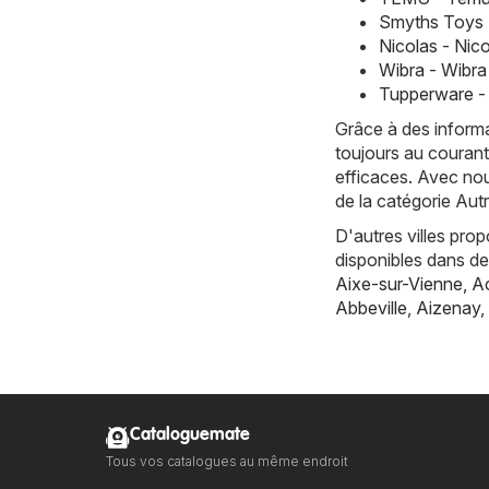
Smyths Toys 
Nicolas - Nic
Wibra - Wibr
Tupperware -
Grâce à des informa
toujours au courant
efficaces. Avec nou
de la catégorie Au
D'autres villes pro
disponibles dans d
Aixe-sur-Vienne
,
Ac
Abbeville
,
Aizenay
,
Cataloguemate
Tous vos catalogues au même endroit