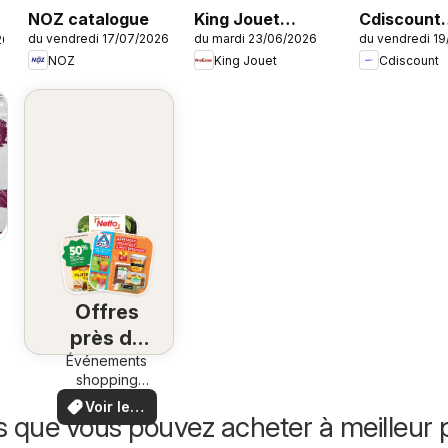
NOZ catalogue
King Jouet
Cdiscount
du vendredi 17/07/2026
du mardi 23/06/2026
du vendredi 1
26
catalogue
catalogue
NOZ
King Jouet
Cdiscount
Offres
près de
Événements
chez
shopping
vous
locaux et
Voir les
offres
s que vous pouvez acheter à meilleur p
offres
spéciales