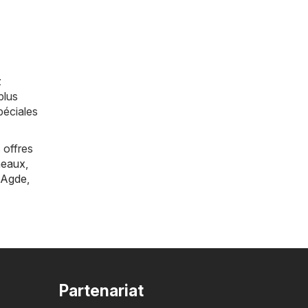
z
plus
péciales
 offres
eaux
,
Agde
,
Partenariat