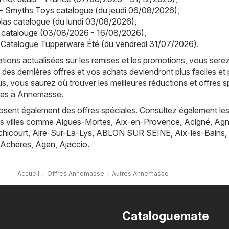
- Smyths Toys catalogue (du jeudi 06/08/2026)
,
olas catalogue (du lundi 03/08/2026)
,
a catalouge (03/08/2026 - 16/08/2026)
,
 Catalogue Tupperware Été (du vendredi 31/07/2026)
.
tions actualisées sur les remises et les promotions, vous sere
 des dernières offres et vos achats deviendront plus faciles et 
s, vous saurez où trouver les meilleures réductions et offres s
tres à Annemasse.
posent également des offres spéciales. Consultez également les
es villes comme
Aigues-Mortes
,
Aix-en-Provence
,
Acigné
,
Agn
hicourt
,
Aire-Sur-La-Lys
,
ABLON SUR SEINE
,
Aix-les-Bains
,
Achères
,
Agen
,
Ajaccio
.
Accueil
Offres Annemasse
Autres Annemasse
Cataloguemate