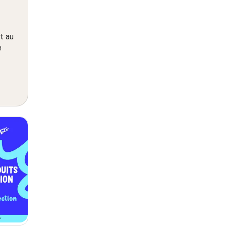
t au
e