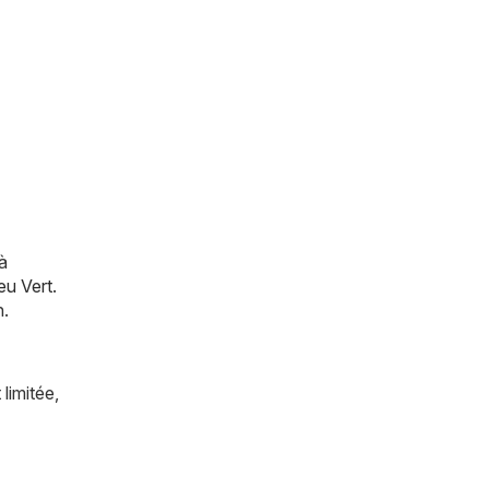
à
eu Vert
.
n.
limitée,