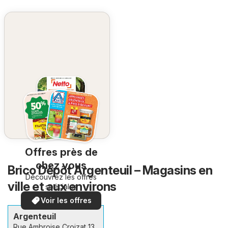
Offres près de
chez vous
Brico Dépôt Argenteuil – Magasins en
Découvrez les offres
ville et aux environs
spéciales
Voir les offres
Argenteuil
Rue Ambroise Croizat 13