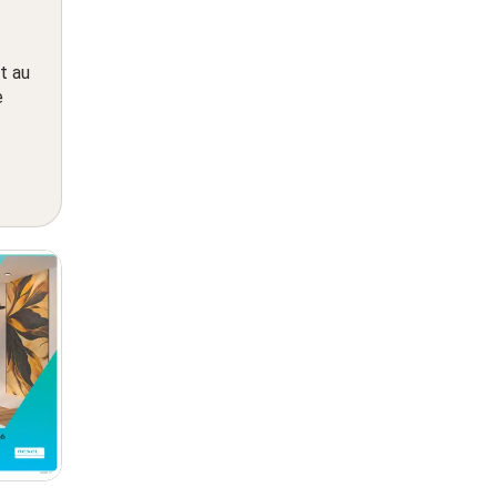
t au
e