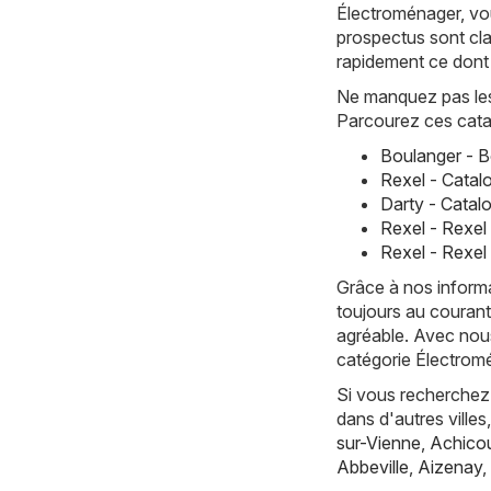
Électroménager, vo
prospectus sont cla
rapidement ce dont
Ne manquez pas les 
Parcourez ces cata
Boulanger - B
Rexel - Catal
Darty - Catal
Rexel - Rexel
Rexel - Rexel 
Grâce à nos informa
toujours au courant
agréable. Avec nous
catégorie Électromé
Si vous recherchez 
dans d'autres vill
sur-Vienne
,
Achicou
Abbeville
,
Aizenay
,