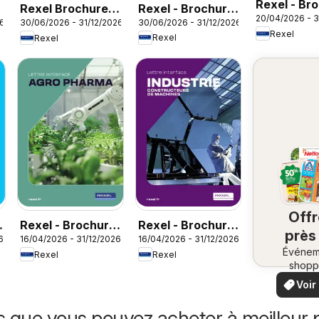
Rexel - Br
Rexel - Brochure
6
Rexel Brochure
20/04/2026 - 3
Sanitaire
30/06/2026 - 31/12/2026
26
30/06/2026 - 31/12/2026
rafraichisseur
accessoires de
Rexel
Rexel
Rexel
d'air
climatisation
Off
Rexel - Brochure
Rexel - Brochure
près
6
16/04/2026 - 31/12/2026
16/04/2026 - 31/12/2026
agro pharma
industrie
Événem
ch
Rexel
Rexel
shopp
vo
locaux
Voir
offr
offr
spécia
s que vous pouvez acheter à meilleur p