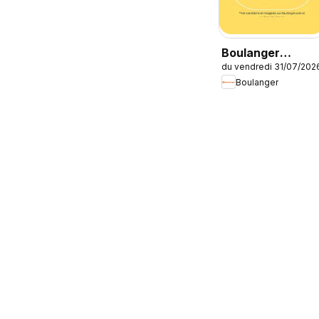
Boulanger
du vendredi 31/07/202
Catalogue des
Boulanger
produits