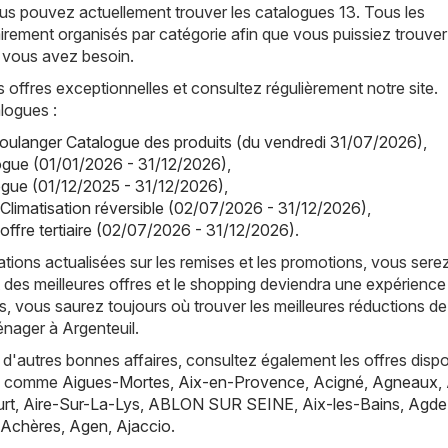
us pouvez actuellement trouver les catalogues 13. Tous les
irement organisés par catégorie afin que vous puissiez trouver
 vous avez besoin.
offres exceptionnelles et consultez régulièrement notre site.
logues :
oulanger Catalogue des produits (du vendredi 31/07/2026)
,
ogue (01/01/2026 - 31/12/2026)
,
ogue (01/12/2025 - 31/12/2026)
,
 Climatisation réversible (02/07/2026 - 31/12/2026)
,
offre tertiaire (02/07/2026 - 31/12/2026)
.
tions actualisées sur les remises et les promotions, vous sere
 des meilleures offres et le shopping deviendra une expérience
, vous saurez toujours où trouver les meilleures réductions de
nager à Argenteuil.
d'autres bonnes affaires, consultez également les offres dispo
es, comme
Aigues-Mortes
,
Aix-en-Provence
,
Acigné
,
Agneaux
,
rt
,
Aire-Sur-La-Lys
,
ABLON SUR SEINE
,
Aix-les-Bains
,
Agde
Achères
,
Agen
,
Ajaccio
.