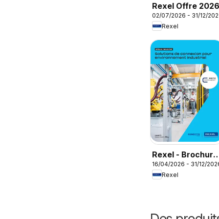
Rexel Offre 202
02/07/2026 - 31/12/20
Rexel
Rexel - Brochure
16/04/2026 - 31/12/202
spécial industrie
Rexel
Des produit