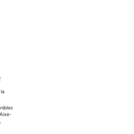
z
 la
nibles
Aixe-
,