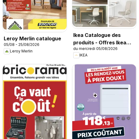
Ikea Catalogue des
Leroy Merlin catalogue
produits - Offres Ikea
05/08 - 25/08/2026
du mercredi 05/08/2026
Family
Leroy Merlin
IKEA