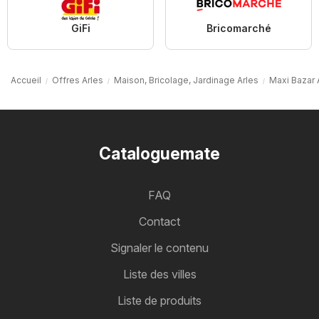
GiFi
Bricomarché
Accueil
Offres Arles
Maison, Bricolage, Jardinage Arles
Maxi Bazar 
Cataloguemate
FAQ
Contact
Signaler le contenu
Liste des villes
Liste de produits