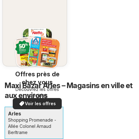
Offres près de
chez vous
Maxi Bazar Arles – Magasins en ville et
Découvrez les offres
aux environs
spéciales
Voir les offres
Arles
Shopping Promenade -
Allée Colonel Arnaud
Berltrame