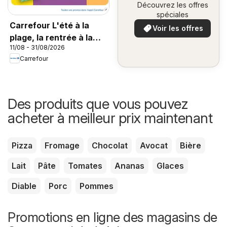
Découvrez les offres
spéciales
Carrefour L'été à la
Voir les offres
plage, la rentrée à la
11/08 - 31/08/2026
page
Carrefour
Des produits que vous pouvez
acheter à meilleur prix maintenant
Pizza
Fromage
Chocolat
Avocat
Bière
Lait
Pâte
Tomates
Ananas
Glaces
Diable
Porc
Pommes
Promotions en ligne des magasins de