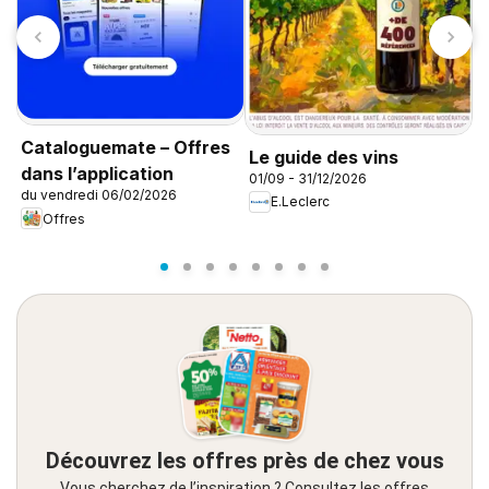
C
s
Cataloguemate – Offres
Le guide des vins
0
dans l’application
01/09 - 31/12/2026
du vendredi 06/02/2026
E.Leclerc
Offres
Découvrez les offres près de chez vous
Vous cherchez de l’inspiration ? Consultez les offres