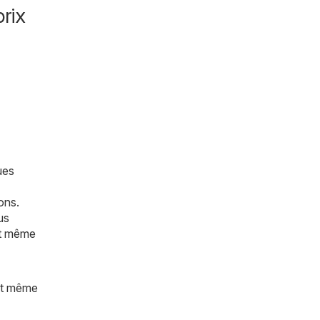
rix
ues
ons.
us
et même
 et même