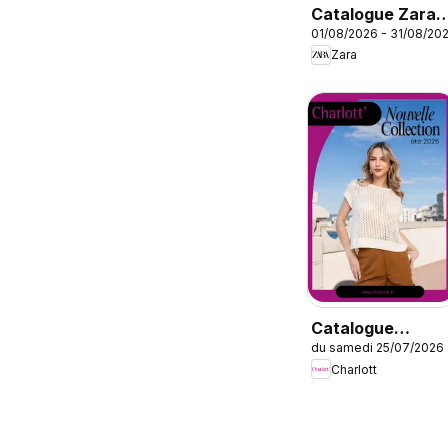
Catalogue Zara
01/08/2026 - 31/08/20
Girls
Zara
Catalogue
du samedi 25/07/2026
Charlott Été
Charlott