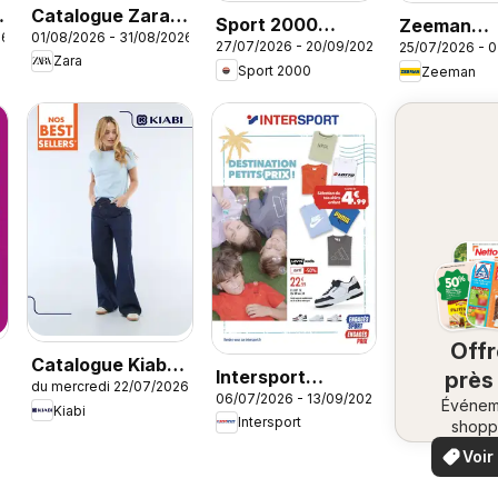
Catalogue Zara
Sport 2000
Zeeman
26
01/08/2026 - 31/08/2026
Boys
27/07/2026 - 20/09/2026
25/07/2026 - 
catalogue
catalogue
Zara
Sport 2000
Zeeman
Off
Catalogue Kiabi
Intersport
près
du mercredi 22/07/2026
Été
06/07/2026 - 13/09/2026
catalogue
Événem
ch
Kiabi
Intersport
shopp
vo
locaux
Voir
offr
offr
spécia