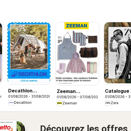
Decathlon
Catalogue
Zeeman
01/08/2026 - 31/08/2026
26
01/08/2026 - 3
01/08/2026 - 07/08/2026
catalogue
Men
catalogue
Decathlon
Zara
Zeeman
Découvrez les offres