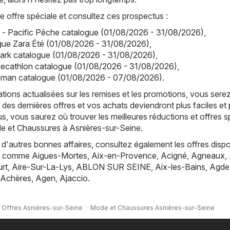
offre spéciale et consultez ces prospectus :
 - Pacific Pêche catalogue (01/08/2026 - 31/08/2026)
,
gue Zara Été (01/08/2026 - 31/08/2026)
,
mark catalogue (01/08/2026 - 31/08/2026)
,
Decathlon catalogue (01/08/2026 - 31/08/2026)
,
man catalogue (01/08/2026 - 07/08/2026)
.
tions actualisées sur les remises et les promotions, vous sere
 des dernières offres et vos achats deviendront plus faciles et 
s, vous saurez où trouver les meilleures réductions et offres s
de et Chaussures à Asnières-sur-Seine.
d'autres bonnes affaires, consultez également les offres dispo
es, comme
Aigues-Mortes
,
Aix-en-Provence
,
Acigné
,
Agneaux
,
rt
,
Aire-Sur-La-Lys
,
ABLON SUR SEINE
,
Aix-les-Bains
,
Agde
Achères
,
Agen
,
Ajaccio
.
Offres Asnières-sur-Seine
Mode et Chaussures Asnières-sur-Seine