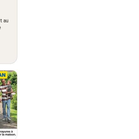
t au
e