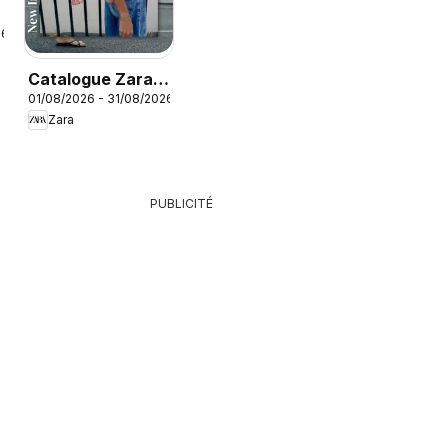
26
Catalogue Zara
01/08/2026 - 31/08/2026
Été
Zara
PUBLICITÉ