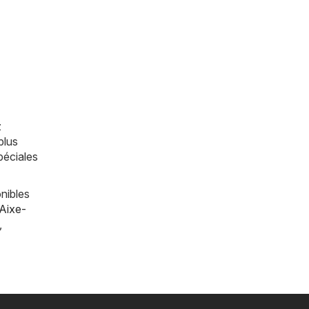
z
plus
péciales
nibles
Aixe-
,