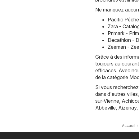
Ne manquez aucune 
Pacific Pêche
Zara - Catalo
Primark - Pri
Decathlon - 
Zeeman - Zee
Grâce à des informa
toujours au courant
efficaces. Avec nou
de la catégorie Mo
Si vous recherchez 
dans d'autres vill
sur-Vienne
,
Achicou
Abbeville
,
Aizenay
,
Accueil