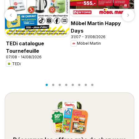
Möbel Martin Happy
Days
31/07 - 31/08/2026
C
TEDi catalogue
Möbel Martin
d
Tournefeuille
d
07/08 - 14/08/2026
TEDi