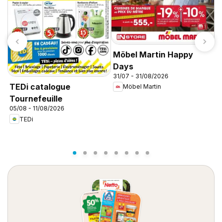
Möbel Martin Happy
Days
31/07 - 31/08/2026
C
TEDi catalogue
Möbel Martin
d
Tournefeuille
d
05/08 - 11/08/2026
TEDi