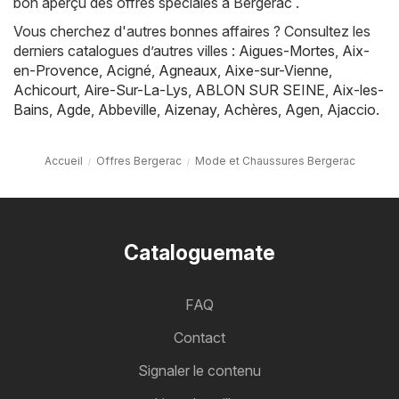
bon aperçu des offres spéciales à Bergerac .
Vous cherchez d'autres bonnes affaires ? Consultez les
derniers catalogues d’autres villes :
Aigues-Mortes
,
Aix-
en-Provence
,
Acigné
,
Agneaux
,
Aixe-sur-Vienne
,
Achicourt
,
Aire-Sur-La-Lys
,
ABLON SUR SEINE
,
Aix-les-
Bains
,
Agde
,
Abbeville
,
Aizenay
,
Achères
,
Agen
,
Ajaccio
.
Accueil
Offres Bergerac
Mode et Chaussures Bergerac
Cataloguemate
FAQ
Contact
Signaler le contenu