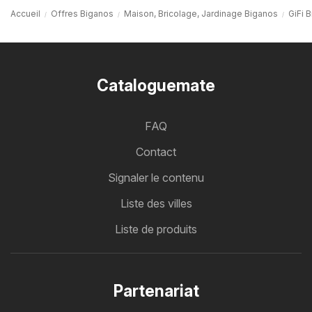
Accueil
Offres Biganos
Maison, Bricolage, Jardinage Biganos
GiFi 
Cataloguemate
FAQ
Contact
Signaler le contenu
Liste des villes
Liste de produits
Partenariat