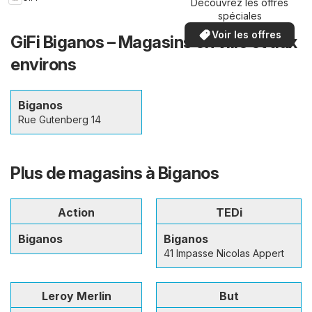
Découvrez les offres
spéciales
Voir les offres
GiFi Biganos – Magasins en ville et aux
environs
Biganos
Rue Gutenberg 14
Plus de magasins à Biganos
Action
TEDi
Biganos
Biganos
41 Impasse Nicolas Appert
Leroy Merlin
But