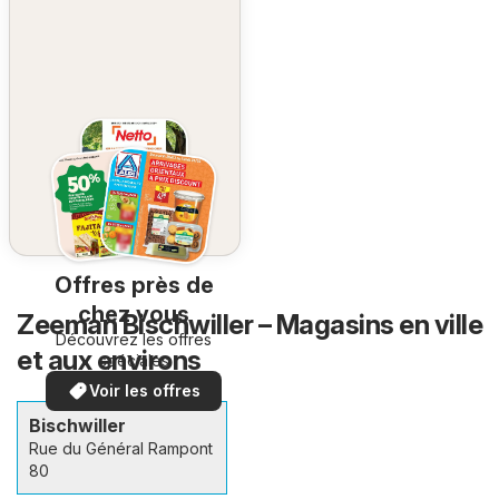
Offres près de
chez vous
Zeeman Bischwiller – Magasins en ville
Découvrez les offres
et aux environs
spéciales
Voir les offres
Bischwiller
Rue du Général Rampont
80