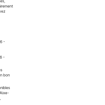
hés,
airement
avez
6 -
6 -
es
un bon
nibles
Aixe-
,