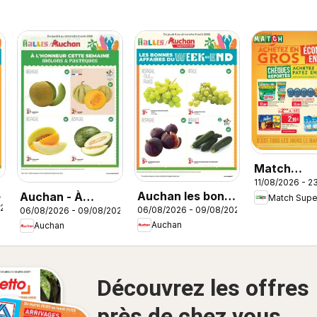
Match
11/08/2026 - 2
Supermarc
Auchan les bons
Auchan - À
Match Sup
catalogue
026
06/08/2026 - 09/08/2026
06/08/2026 - 09/08/2026
plans du week-
l'honneur cette
Auchan
Auchan
end dans votre
semaine
super
Découvrez les offres
près de chez vous