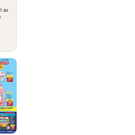
t au
e