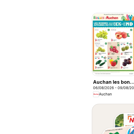
Auchan les bons
06/08/2026 - 09/08/2
plans du week-
Auchan
end dans votre
hyper