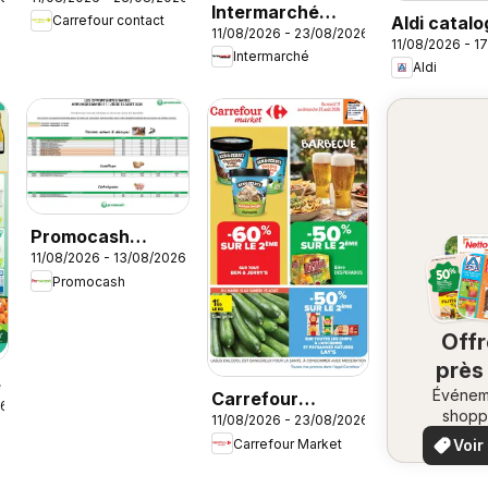
contact
Intermarché
Aldi catal
Carrefour contact
catalogue
11/08/2026 - 23/08/2026
catalogue
11/08/2026 - 1
Intermarché
Aldi
Promocash
11/08/2026 - 13/08/2026
Opportunités
Promocash
Marée
Off
près
e
Événem
ch
Carrefour
26
shopp
11/08/2026 - 23/08/2026
vo
Market Barbecue
locaux
Voir
Carrefour Market
offr
offr
spécia