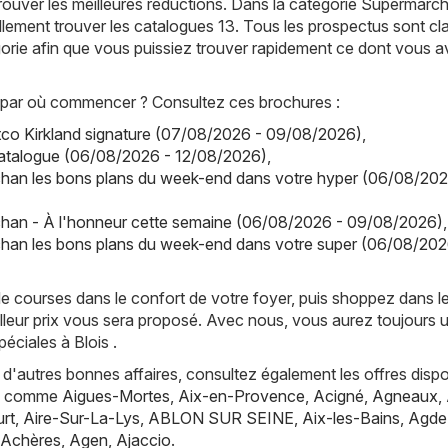
trouver les meilleures réductions. Dans la catégorie Supermarc
ement trouver les catalogues 13. Tous les prospectus sont cl
orie afin que vous puissiez trouver rapidement ce dont vous 
par où commencer ? Consultez ces brochures :
co Kirkland signature (07/08/2026 - 09/08/2026)
,
catalogue (06/08/2026 - 12/08/2026)
,
han les bons plans du week-end dans votre hyper (06/08/202
han - À l'honneur cette semaine (06/08/2026 - 09/08/2026)
,
han les bons plans du week-end dans votre super (06/08/202
de courses dans le confort de votre foyer, puis shoppez dans l
lleur prix vous sera proposé. Avec nous, vous aurez toujours 
éciales à Blois .
d'autres bonnes affaires, consultez également les offres dispo
es, comme
Aigues-Mortes
,
Aix-en-Provence
,
Acigné
,
Agneaux
,
rt
,
Aire-Sur-La-Lys
,
ABLON SUR SEINE
,
Aix-les-Bains
,
Agde
Achères
,
Agen
,
Ajaccio
.