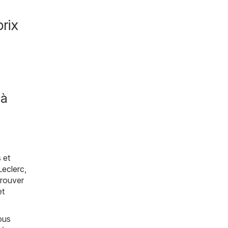
rix
 à
 et
Leclerc
,
trouver
et
ous